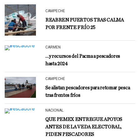
CAMPECHE
REABREN PUERTOS TRAS CALMA
POR FRENTE FRÍO 25
CARMEN
…y recursos del Pacma a pescadores
hasta 2024
CAMPECHE
Se alistan pescadores para retomar pesca
tras frentes fríos
NACIONAL
QUE PEMEX ENTREGUE APOYOS
ANTES DE LA VEDA ELECTORAL,
PIDEN PESCADORES