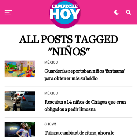
ALL POSTS TAGGED
"NIÑOS"
MÉXICO
Guarderías reportaban niños ‘fantasma’
para obtener más subsidio
MÉXICO
Rescatan a 14 niños de Chiapas que eran
obligados a pedir limosna
SHOW!
Tatiana cambiará de ritmo, ahora le