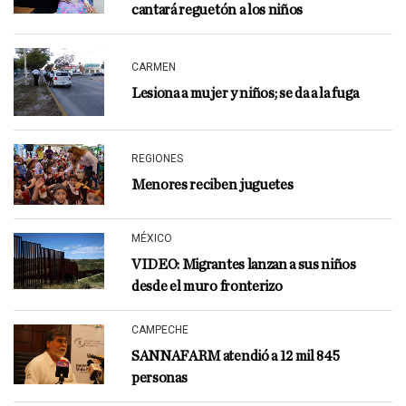
cantará reguetón a los niños
CARMEN
Lesiona a mujer y niños; se da a la fuga
REGIONES
Menores reciben juguetes
MÉXICO
VIDEO: Migrantes lanzan a sus niños
desde el muro fronterizo
CAMPECHE
SANNAFARM atendió a 12 mil 845
personas