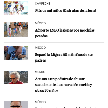
CAMPECHE
Más de mil niños ¡Disfrutan de la feria!
MÉXICO
Advierte IMSS lesiones por mochilas
pesadas
MÉXICO
Separó la Migra a 60 mil niños de sus
padres
MUNDO
Acusan a un pediatra de abusar
sexualmente de una recién nacida y
otros 29 niños
MÉXICO