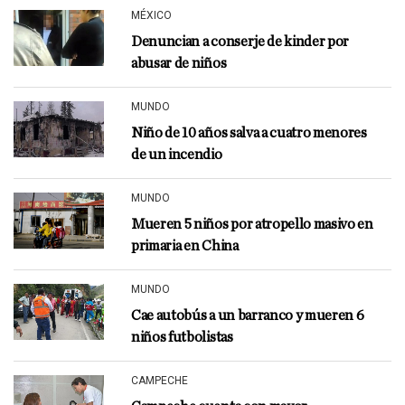
MÉXICO
Denuncian a conserje de kinder por
abusar de niños
MUNDO
Niño de 10 años salva a cuatro menores
de un incendio
MUNDO
Mueren 5 niños por atropello masivo en
primaria en China
MUNDO
Cae autobús a un barranco y mueren 6
niños futbolistas
CAMPECHE