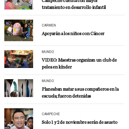
Campeche cuenta con mayor
tratamiento en desarrollo infantil
CARMEN
Apoyarán a los niños con Cáncer
MUNDO
VIDEO: Maestras organizan un club de
pelea en kínder
MUNDO
Planeaban matar a sus compañeros en la
escuela; fueron detenidas
CAMPECHE
Solo 1 y 2 de noviembre serán de asueto