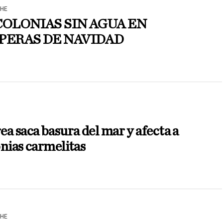
HE
COLONIAS SIN AGUA EN
PERAS DE NAVIDAD
N
a saca basura del mar y afecta a
nias carmelitas
HE