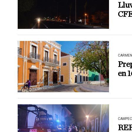
Lluv
CFE
CARME
Pre
en 1
CAMPEC
RE