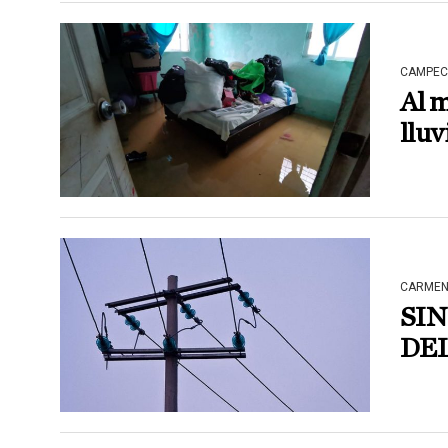
CAMPEC
Al m
lluv
CARME
SIN
DE