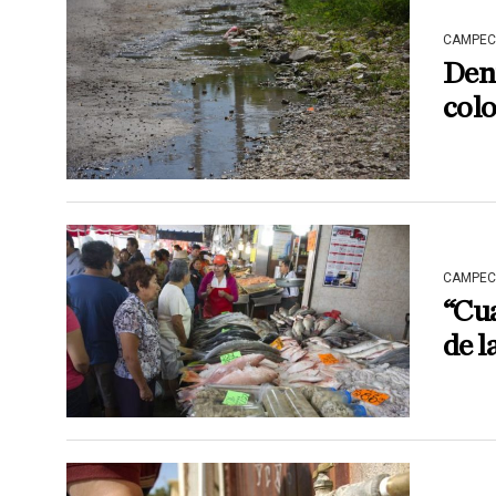
CAMPEC
Den
col
CAMPEC
“Cua
de l