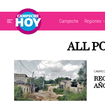
Campeche
Regiones
ALL P
CAMPEC
RE
AÑ