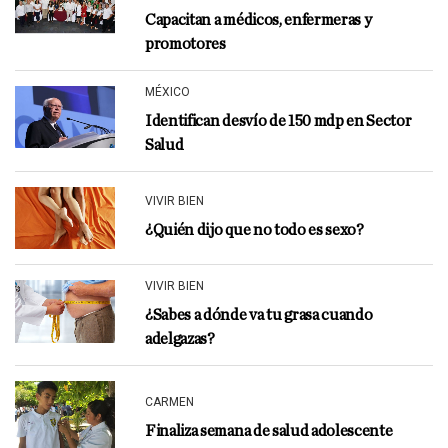
Capacitan a médicos, enfermeras y
promotores
MÉXICO
Identifican desvío de 150 mdp en Sector
Salud
VIVIR BIEN
¿Quién dijo que no todo es sexo?
VIVIR BIEN
¿Sabes a dónde va tu grasa cuando
adelgazas?
CARMEN
Finaliza semana de salud adolescente