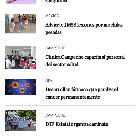
sanguínea
MÉXICO
Advierte IMSS lesiones por mochilas
pesadas
CAMPECHE
Clínica Campeche capacita al personal
del sector salud
LIKE
Desarrollan fármaco que paraliza el
cáncer permanentemente
CAMPECHE
DIF Estatal organiza caminata