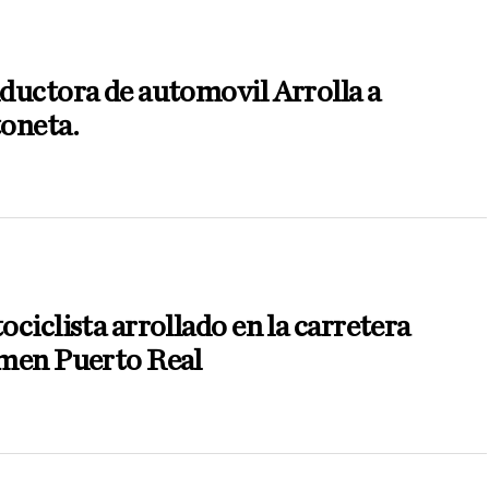
N
ductora de automovil Arrolla a
oneta.
N
ciclista arrollado en la carretera
men Puerto Real