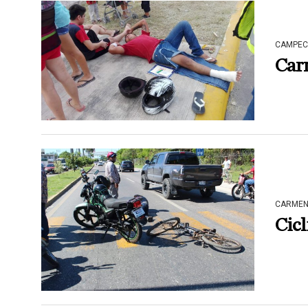
CAMPEC
Car
CARME
Cicl