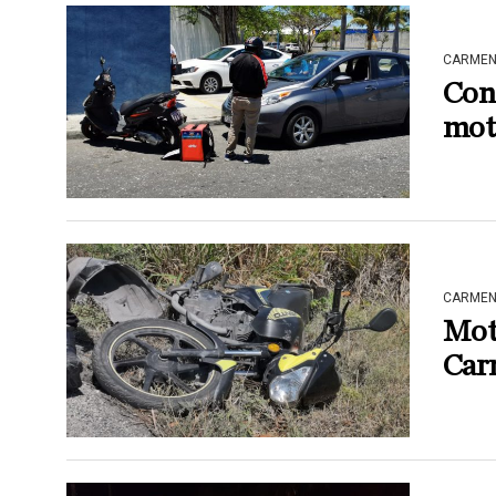
CARME
Con
mot
CARME
Moto
Car