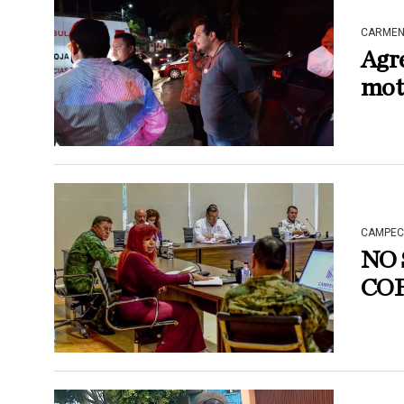
CARME
Agre
mot
CAMPEC
NO 
CO