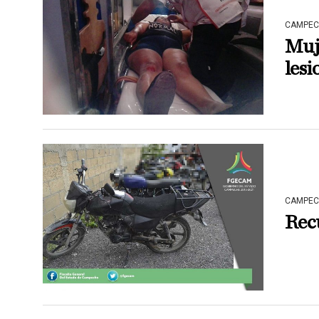
CAMPEC
Muj
lesi
CAMPEC
Rec