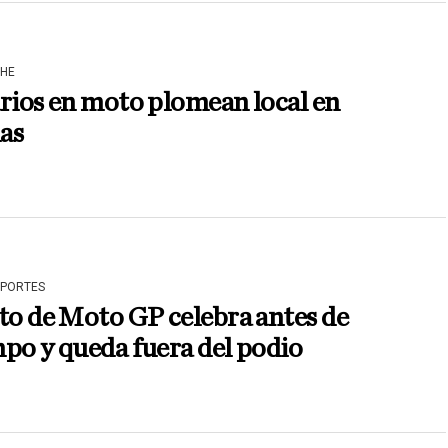
HE
rios en moto plomean local en
as
EPORTES
to de Moto GP celebra antes de
po y queda fuera del podio