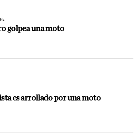
HE
ro golpea una moto
N
ista es arrollado por una moto