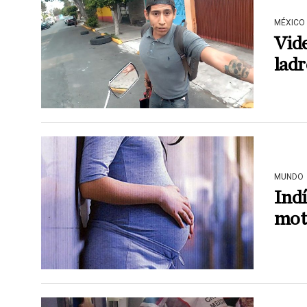
MÉXICO
Vide
ladr
MUNDO
Indí
mot