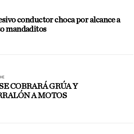
N
sivo conductor choca por alcance a
o mandaditos
HE
SE COBRARÁ GRÚA Y
RRALÓN A MOTOS