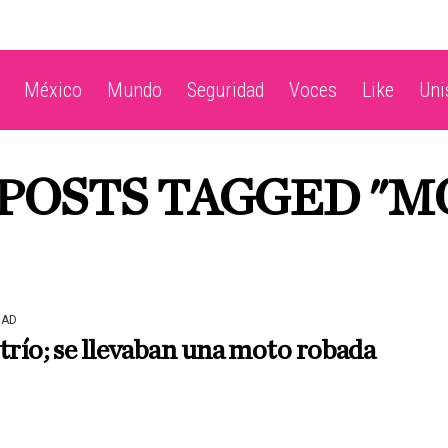
México
Mundo
Seguridad
Voces
Like
Un
 POSTS TAGGED "M
DAD
trío; se llevaban una moto robada