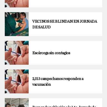
VECINOS SE BLINDAN EN JORNADA
DE SALUD
Escárcega sin contagios
2,313 campechanos responden a
vacunación