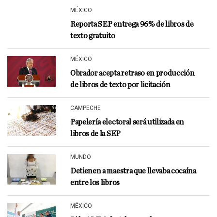
MÉXICO
Reporta SEP entrega 96% de libros de
texto gratuito
MÉXICO
Obrador acepta retraso en producción
de libros de texto por licitación
CAMPECHE
Papelería electoral será utilizada en
libros de la SEP
MUNDO
Detienen a maestra que llevaba cocaína
entre los libros
MÉXICO