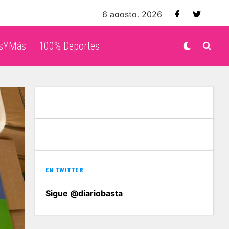
6 agosto, 2026
isYMás
100% Deportes
EN TWITTER
Sigue @diariobasta