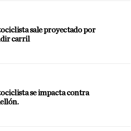
N
ciclista sale proyectado por
dir carril
N
ciclista se impacta contra
ellón.