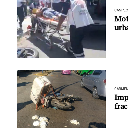
CAMPEC
Moto
urb
CARME
Impa
fra