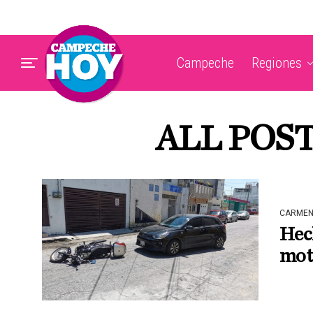
Campeche
Regiones
ALL POS
CARME
Hech
moto