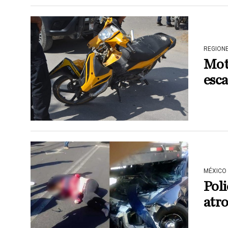
REGION
Moto
esc
MÉXICO
Poli
atro