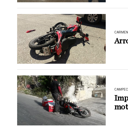
CARME
Arro
CAMPEC
Imp
moto