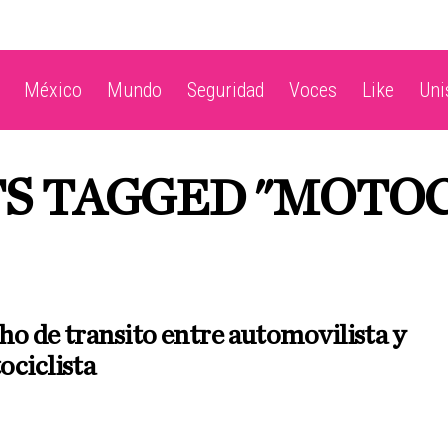
México
Mundo
Seguridad
Voces
Like
Un
TS TAGGED "MOTOC
N
o de transito entre automovilista y
ciclista