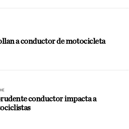
N
llan a conductor de motocicleta
HE
rudente conductor impacta a
ciclistas