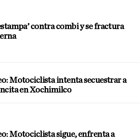
N
estampa’ contra combi y se fractura
ierna
o: Motociclista intenta secuestrar a
encita en Xochimilco
o: Motociclista sigue, enfrenta a