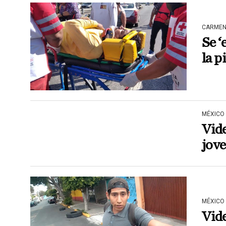
CARME
Se ‘
la p
MÉXICO
Vide
jov
MÉXICO
Vide