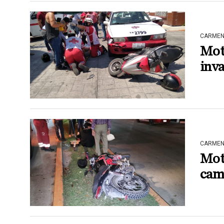
CARME
Moto
inva
CARME
Moto
cam