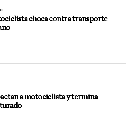
HE
ciclista choca contra transporte
ano
N
ctan a motociclista y termina
cturado