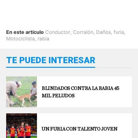
En este artículo
Conductor
,
Corralón
,
Daños
,
furia
,
Motociclista
,
rabia
TE PUEDE INTERESAR
BLINDADOS CONTRA LA RABIA 45
MIL PELUDOS
UN FURIA CON TALENTO JOVEN