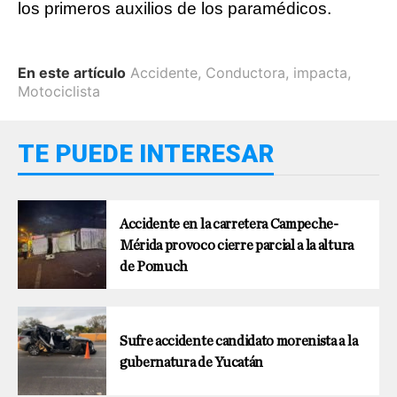
los
primeros auxilios de los paramédicos.
En este artículo
Accidente
,
Conductora
,
impacta
,
Motociclista
TE PUEDE INTERESAR
Accidente en la carretera Campeche-
Mérida provoco cierre parcial a la altura
de Pomuch
Sufre accidente candidato morenista a la
gubernatura de Yucatán