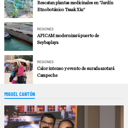
Rescatan plantas medicinales en “Jardín
Etnobotánico Tsaak Xiu”
REGIONES
APICAM modernizará puerto de
Seybaplaya
REGIONES
Calor intenso y evento de surada azotará
Campeche
MIGUEL CANTÓN