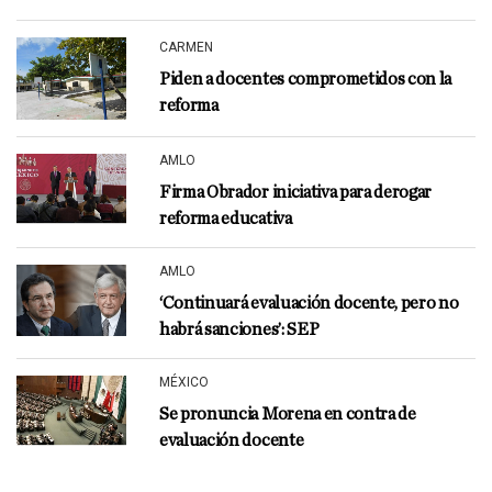
CARMEN
Piden a docentes comprometidos con la
reforma
AMLO
Firma Obrador iniciativa para derogar
reforma educativa
AMLO
‘Continuará evaluación docente, pero no
habrá sanciones’: SEP
MÉXICO
Se pronuncia Morena en contra de
evaluación docente