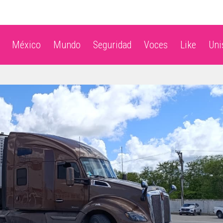
México
Mundo
Seguridad
Voces
Like
Un