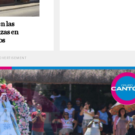
n las
zas en
os
DVERTISEMENT