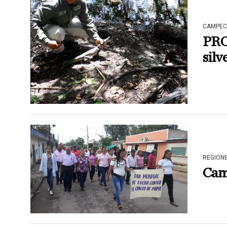
CAMPEC
PRO
silv
REGION
Cami