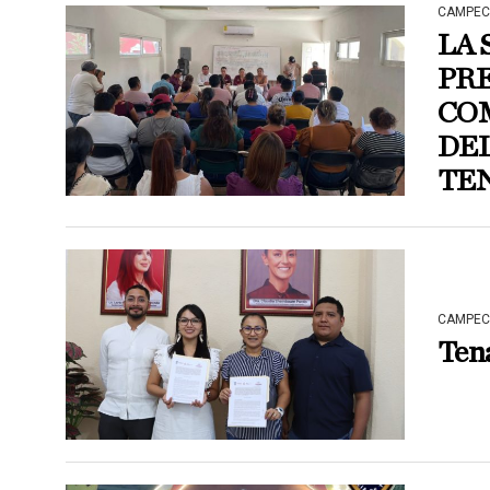
CAMPEC
LA 
PRE
COM
DEL
TE
CAMPEC
Tena