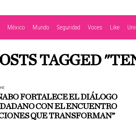
México
Mundo
Seguridad
Voces
Like
Un
POSTS TAGGED "TE
HE
NABO FORTALECE EL DIÁLOGO
UDADANO CON EL ENCUENTRO
CCIONES QUE TRANSFORMAN”