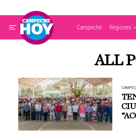
Campeche
Regiones
ALL 
CAMPEC
TE
CI
“A