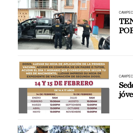
CAMPEC
TEN
POR
CAMPEC
Sede
jóv