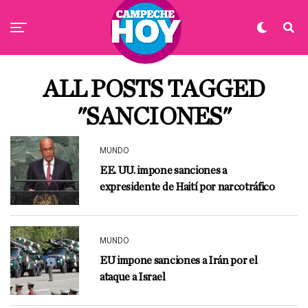
ALL POSTS TAGGED
"SANCIONES"
MUNDO
EE. UU. impone sanciones a
expresidente de Haití por narcotráfico
MUNDO
EU impone sanciones a Irán por el
ataque a Israel