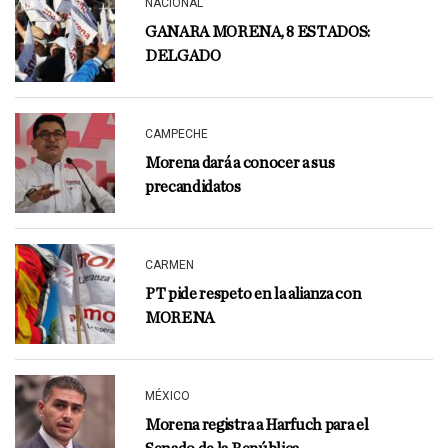
NACIONAL
GANARA MORENA, 8 ESTADOS:
DELGADO
CAMPECHE
Morena dará a conocer a sus
precandidatos
CARMEN
PT pide respeto en la alianza con
MORENA
MÉXICO
Morena registra a Harfuch para el