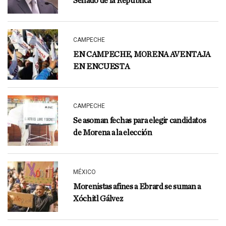
Senado de la República
CAMPECHE
EN CAMPECHE, MORENA AVENTAJA
EN ENCUESTA
CAMPECHE
Se asoman fechas para elegir candidatos
de Morena a la elección
MÉXICO
Morenistas afines a Ebrard se suman a
Xóchitl Gálvez