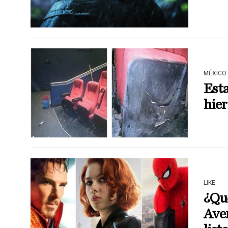
MÉXICO
Esta
hie
LIKE
¿Qué
Ave