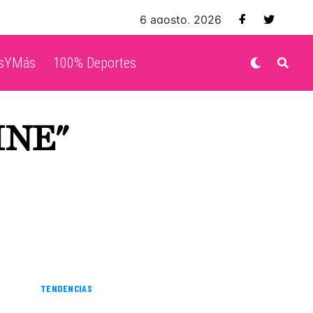
6 agosto, 2026
isYMás
100% Deportes
INE"
TENDENCIAS