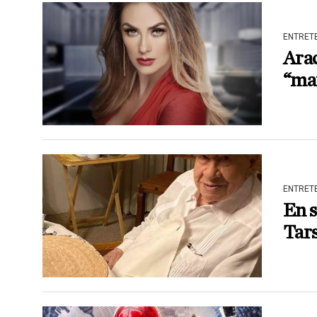
ENTRET
Arac
“mar
ENTRET
En 
Tars