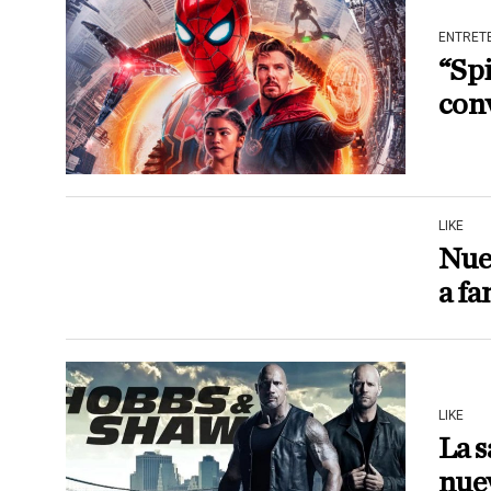
ENTRET
“Sp
con
LIKE
Nue
a fa
LIKE
La s
nuev