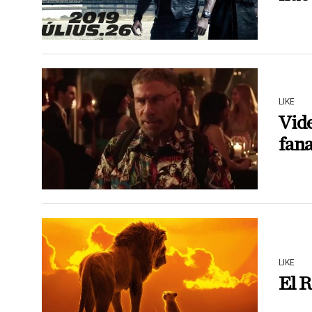
LIKE
Vide
fana
LIKE
El R