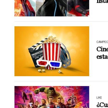
list
CAMPEC
Cine
est
LIKE
¿Cuá