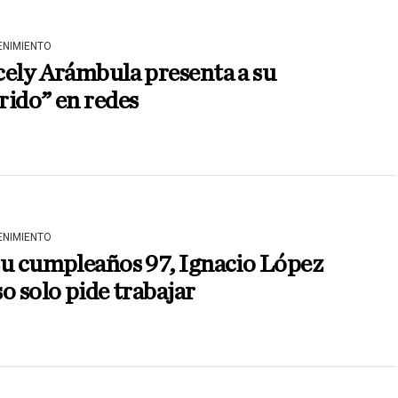
ENIMIENTO
ely Arámbula presenta a su
ido” en redes
ENIMIENTO
su cumpleaños 97, Ignacio López
o solo pide trabajar