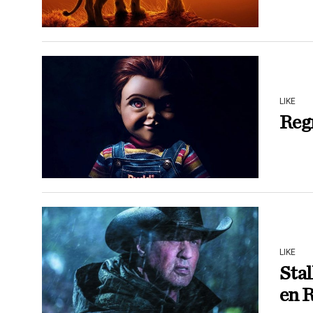
LIKE
Reg
LIKE
Stal
en 