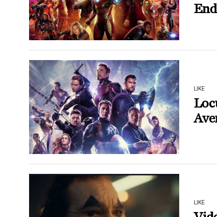
End
LIKE
Locu
Ave
LIKE