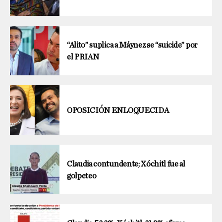
“Alito” suplica a Máynez se “suicide” por
el PRIAN
OPOSICIÓN ENLOQUECIDA
Claudia contundente; Xóchitl fue al
golpeteo