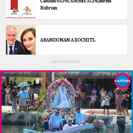
Claudia: 53.3%; Xóchitl: 31.2%,afirma
Rubrum
ABANDONAN A XOCHITL
ADVERTISEMENT