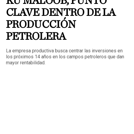
KU MALOOB, PUNTO
CLAVE DENTRO DE LA
PRODUCCIÓN
PETROLERA
La empresa productiva busca centrar las inversiones en
los próximos 14 años en los campos petroleros que dan
mayor rentabilidad.
Publicado
19 septiembre, 2022
MÉXICO.
Los campos a los que Pemex apuesta, en un
cambio de estrategia, para incrementar su rentabilidad a
través de una mayor inversión son: Ku Maloob, Zaap, Chuc,
Ixachi, Tsimin Xux, los proyectos integrales Veracruz y
Poza Rica, proyecto costero Terrestre, Chalabil, Quesqui,
Ek Balam, Mulach, Comalcalco, Yaxche, Teca, Cuichapa,