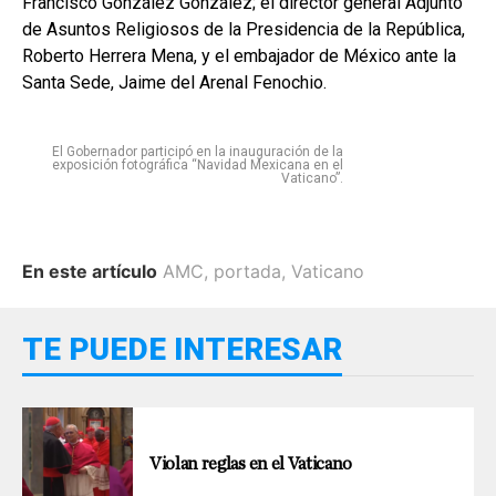
Francisco González González; el director general Adjunto
de Asuntos Religiosos de la Presidencia de la República,
Roberto Herrera Mena, y el embajador de México ante la
Santa Sede, Jaime del Arenal Fenochio.
El Gobernador participó en la inauguración de la
exposición fotográfica “Navidad Mexicana en el
Vaticano”.
En este artículo
AMC
,
portada
,
Vaticano
TE PUEDE INTERESAR
Violan reglas en el Vaticano