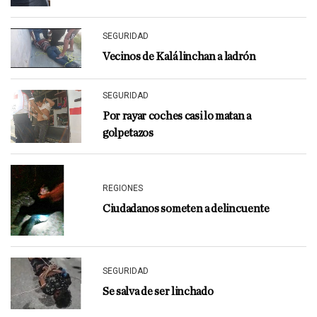
SEGURIDAD
Vecinos de Kalá linchan a ladrón
SEGURIDAD
Por rayar coches casi lo matan a
golpetazos
REGIONES
Ciudadanos someten a delincuente
SEGURIDAD
Se salva de ser linchado