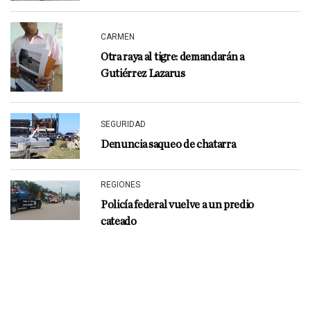
CARMEN
Otra raya al tigre: demandarán a
Gutiérrez Lazarus
SEGURIDAD
Denuncia saqueo de chatarra
REGIONES
Policía federal vuelve a un predio
cateado