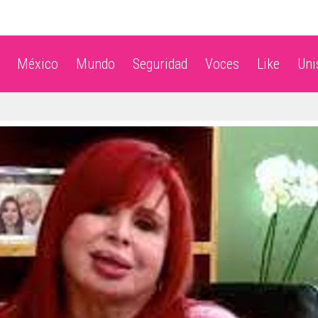
México
Mundo
Seguridad
Voces
Like
Un