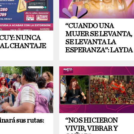
“CUANDO UNA
MUJER SE LEVANTA,
CUY: NUNCA
SE LEVANTA LA
 AL CHANTAJE
ESPERANZA”: LAYDA
inará sus rutas:
“NOS HICIERON
VIVIR, VIBRAR Y