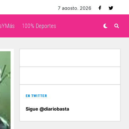
7 agosto, 2026
isYMás
100% Deportes
EN TWITTER
Sigue @diariobasta