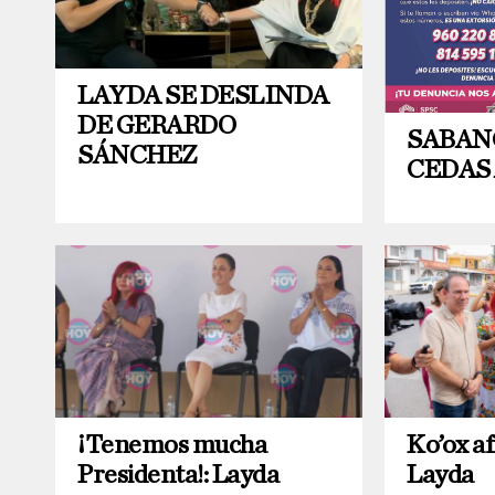
LAYDA SE DESLINDA
DE GERARDO
SABAN
SÁNCHEZ
CEDAS
¡Tenemos mucha
Ko’ox af
Presidenta!: Layda
Layda