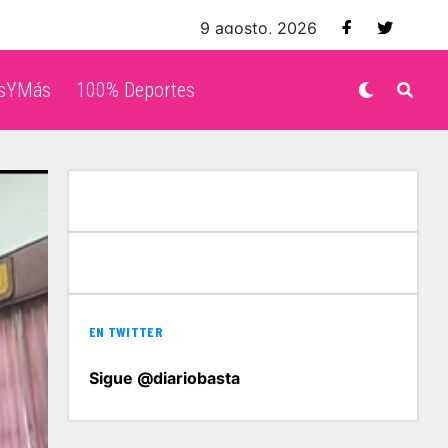
9 agosto, 2026
isYMás
100% Deportes
EN TWITTER
Sigue @diariobasta