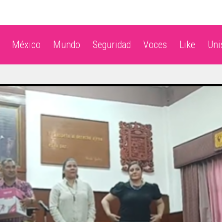
México
Mundo
Seguridad
Voces
Like
Un