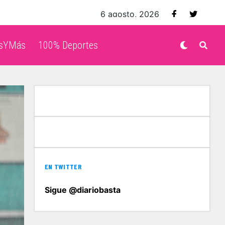
6 agosto, 2026
isYMás
100% Deportes
EN TWITTER
Sigue @diariobasta