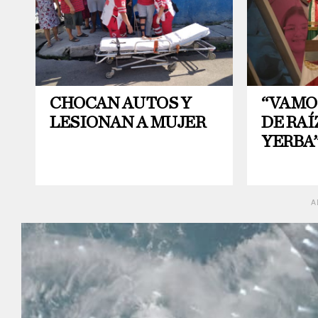
CHOCAN AUTOS Y
“VAMO
LESIONAN A MUJER
DE RAÍ
YERBA
A