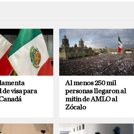
 lamenta
Al menos 250 mil
d de visa para
personas llegaron al
a Canadá
mitin de AMLO al
Zócalo