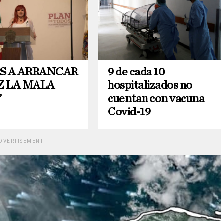
S A ARRANCAR
9 de cada 10
Z LA MALA
hospitalizados no
”
cuentan con vacuna
Covid-19
DVERTISEMENT