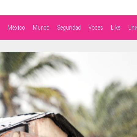
México
Mundo
Seguridad
Voces
Like
Un