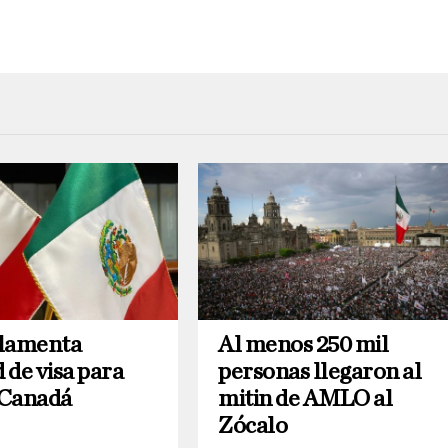
 lamenta
Al menos 250 mil
d de visa para
personas llegaron al
a Canadá
mitin de AMLO al
Zócalo