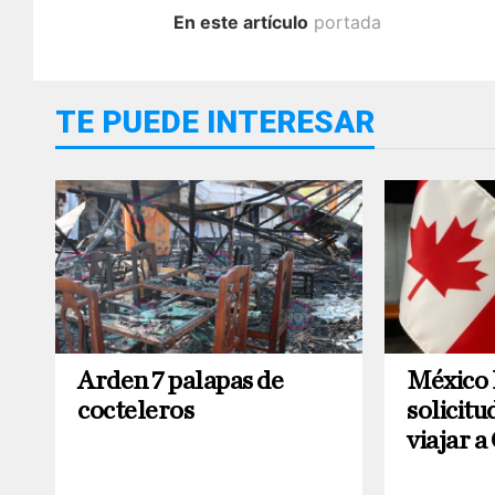
En este artículo
portada
TE PUEDE INTERESAR
Arden 7 palapas de
México
cocteleros
solicitu
viajar 