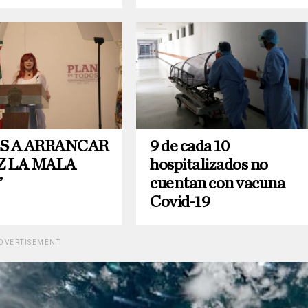
S A ARRANCAR
9 de cada 10
Z LA MALA
hospitalizados no
”
cuentan con vacuna
Covid-19
DVERTISEMENT