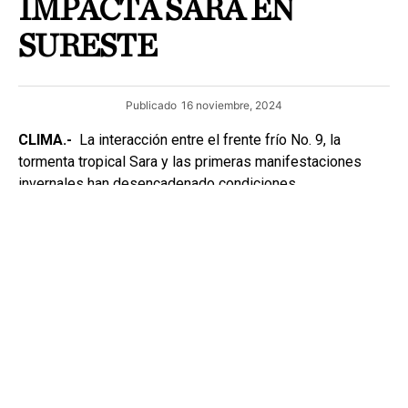
IMPACTA SARA EN
SURESTE
Publicado
16 noviembre, 2024
CLIMA.-
La interacción entre el frente frío No. 9, la
tormenta tropical Sara y las primeras manifestaciones
invernales han desencadenado condiciones
meteorológicas adversas en diversas regiones de
México, particularmente en el sureste y la península de
Yucatán.
L L U V I A S I N T E N S A S Y OLEAJE ELEVADO
La tormenta tropical Sara, ubicada frente a las costas de
Quintana Roo, mantiene una extensa circulación que está
generando lluvias torrenciales en la región. Se prevén
acumulaciones de agua de entre 75 a 150 mm en