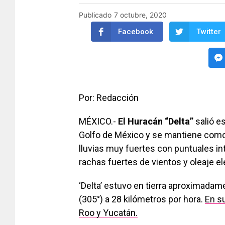
Publicado
7 octubre, 2020
Facebook
Twitter
Por: Redacción
MÉXICO.-
El Huracán “Delta”
salió es
Golfo de México y se mantiene com
lluvias muy fuertes con puntuales i
rachas fuertes de vientos y oleaje e
‘Delta’ estuvo en tierra aproximadam
(305°) a 28 kilómetros por hora.
En s
Roo y Yucatán.