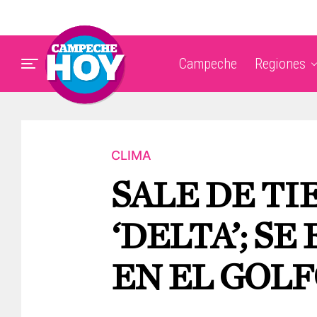
Campeche
Regiones
CLIMA
SALE DE T
‘DELTA’; S
EN EL GOL