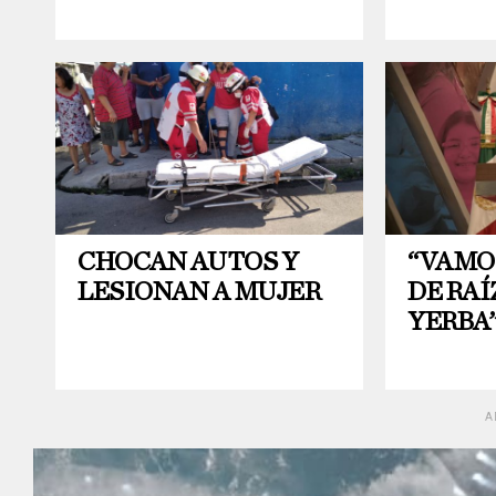
CHOCAN AUTOS Y
“VAMO
LESIONAN A MUJER
DE RAÍ
YERBA
A