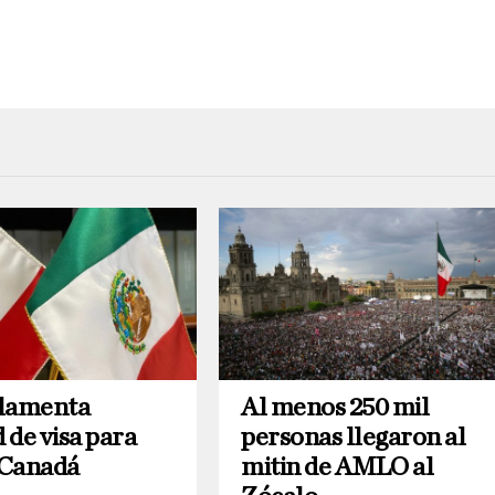
 lamenta
Al menos 250 mil
d de visa para
personas llegaron al
a Canadá
mitin de AMLO al