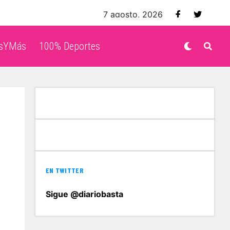
7 agosto, 2026
isYMás
100% Deportes
EN TWITTER
Sigue @diariobasta