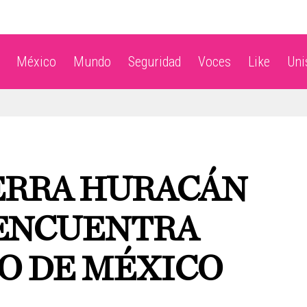
México
Mundo
Seguridad
Voces
Like
Un
IERRA HURACÁN
E ENCUENTRA
FO DE MÉXICO