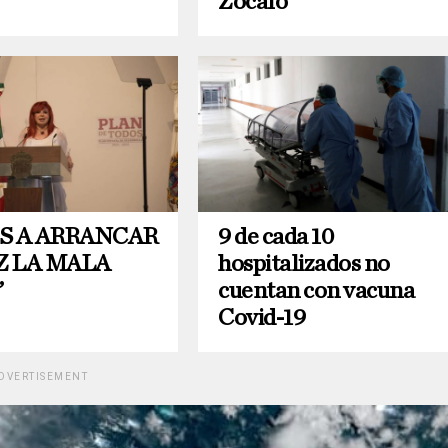
Zócalo
S A ARRANCAR
9 de cada 10
Z LA MALA
hospitalizados no
”
cuentan con vacuna
Covid-19
DVERTISEMENT