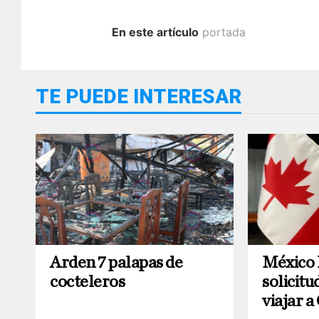
En este artículo
portada
TE PUEDE INTERESAR
Arden 7 palapas de
México
cocteleros
solicitu
viajar 