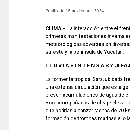
Publicado
16 noviembre, 2024
CLIMA.-
La interacción entre el frent
primeras manifestaciones invernal
meteorológicas adversas en diversas
sureste y la península de Yucatán.
L L U V I A S I N T E N S A S Y OL
La tormenta tropical Sara, ubicada f
una extensa circulación que está gene
prevén acumulaciones de agua de e
Roo, acompañadas de oleaje elevado 
que podrían alcanzar rachas de 70 km
formación de trombas marinas a lo la