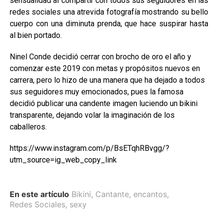
sensualidad al compartir con todos sus seguidores en las
redes sociales una atrevida fotografía mostrando su bello
cuerpo con una diminuta prenda, que hace suspirar hasta
al bien portado.
Ninel Conde decidió cerrar con brocho de oro el año y
comenzar este 2019 con metas y propósitos nuevos en
carrera, pero lo hizo de una manera que ha dejado a todos
sus seguidores muy emocionados, pues la famosa
decidió publicar una candente imagen luciendo un bikini
transparente, dejando volar la imaginación de los
caballeros.
https://www.instagram.com/p/BsETqhRBvgg/?
utm_source=ig_web_copy_link
En este artículo
Bikini
,
Cantante
,
encantos
,
Redes Sociales
,
sexy