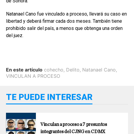
de Sonora.
Natanael Cano fue vinculado a proceso, llevará su caso en
libertad y deberá firmar cada dos meses. También tiene
prohibido salir del país, a menos que obtenga una orden
del juez.
En este artículo
cohecho
,
Delito
,
Natanael Cano
,
VINCULAN A PROCESO
TE PUEDE INTERESAR
Vinculan a proceso a 7 presuntos
integrantes del CJNG en CDMX