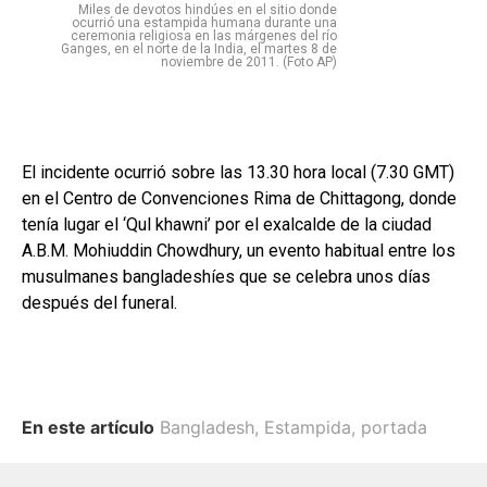
Miles de devotos hindúes en el sitio donde
ocurrió una estampida humana durante una
ceremonia religiosa en las márgenes del río
Ganges, en el norte de la India, el martes 8 de
noviembre de 2011. (Foto AP)
El incidente ocurrió sobre las 13.30 hora local (7.30 GMT)
en el Centro de Convenciones Rima de Chittagong, donde
tenía lugar el ‘Qul khawni’ por el exalcalde de la ciudad
A.B.M. Mohiuddin Chowdhury, un evento habitual entre los
musulmanes bangladeshíes que se celebra unos días
después del funeral.
En este artículo
Bangladesh
,
Estampida
,
portada