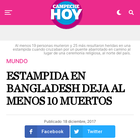
Al menos 19 personas murieron y 25 más resultaron heridas en una
estampida cuando cruzaban por un puente abarrotado en camino al
lugar de una ceremonia religiosa, al norte del país.
MUNDO
ESTAMPIDA EN
BANGLADESH DEJA AL
MENOS 10 MUERTOS
Publicado
18 diciembre, 2017
Facebook
Twitter