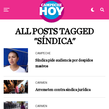
ALL POSTS TAGGED
"SÍNDICA"
CAMPECHE
Síndica pide audiencia por despidos
masivos
CARMEN
Arremeten contra sindica jurídica
CARMEN