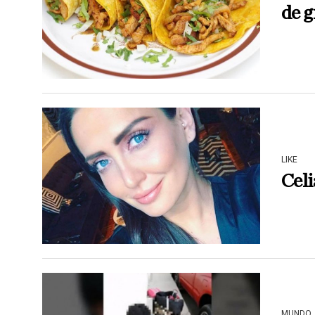
de g
LIKE
Celi
MUNDO