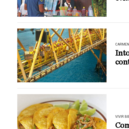
CARME
Into
con
VIVIR BI
Come