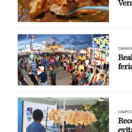
Ver
CARME
Real
feri
CAMPEC
Rec
evit