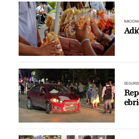
NACION
Adió
SEGURI
Rep
ebri