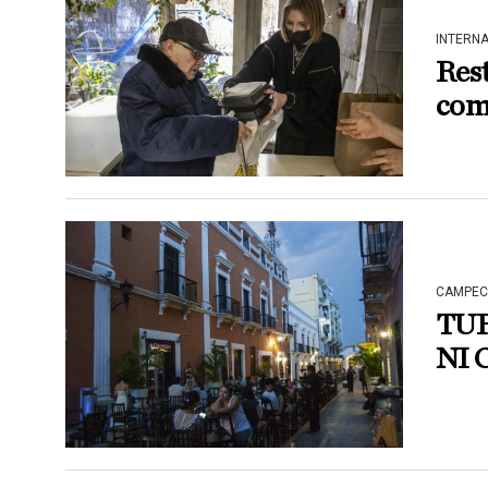
INTERN
Rest
com
CAMPEC
TUR
NI 