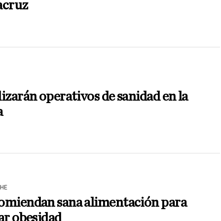
acruz
N
izarán operativos de sanidad en la
a
HE
omiendan sana alimentación para
ar obesidad