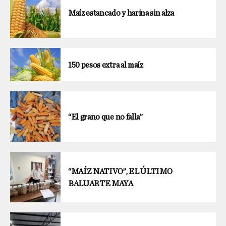
Maíz estancado y harina sin alza
150 pesos extra al maíz
“El grano que no falla”
“MAÍZ NATIVO”, EL ÚLTIMO
BALUARTE MAYA