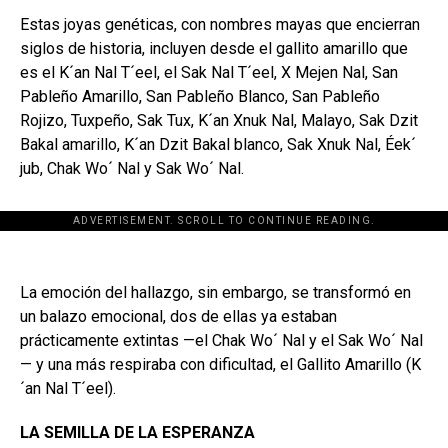
Estas joyas genéticas, con nombres mayas que encierran
siglos de historia, incluyen desde el gallito amarillo que
es el K´an Nal T´eel, el Sak Nal T´eel, X Mejen Nal, San
Pableño Amarillo, San Pableño Blanco, San Pableño
Rojizo, Tuxpeño, Sak Tux, K´an Xnuk Nal, Malayo, Sak Dzit
Bakal amarillo, K´an Dzit Bakal blanco, Sak Xnuk Nal, Éek´
jub, Chak Wo´ Nal y Sak Wo´ Nal.
ADVERTISEMENT. SCROLL TO CONTINUE READING.
La emoción del hallazgo, sin embargo, se transformó en
un balazo emocional, dos de ellas ya estaban
prácticamente extintas —el Chak Wo´ Nal y el Sak Wo´ Nal
— y una más respiraba con dificultad, el Gallito Amarillo (K
´an Nal T´eel).
LA SEMILLA DE LA ESPERANZA