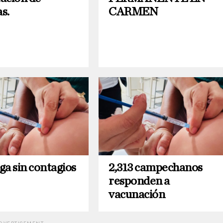
s.
CARMEN
ga sin contagios
2,313 campechanos
responden a
vacunación