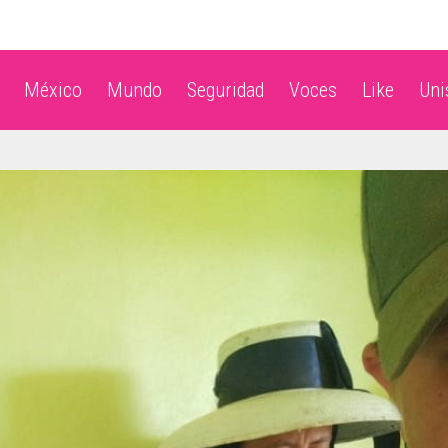
México
Mundo
Seguridad
Voces
Like
Un