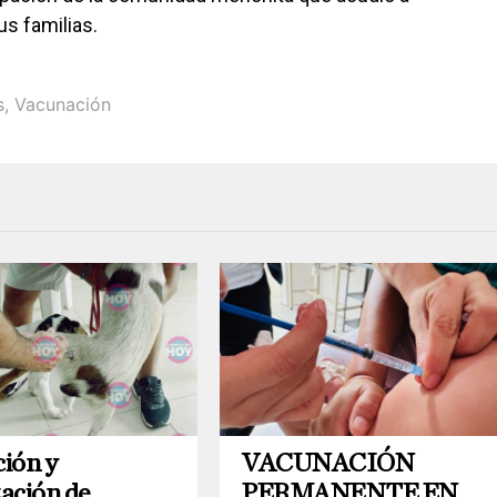
us familias.
s
,
Vacunación
ión y
VACUNACIÓN
zación de
PERMANENTE EN