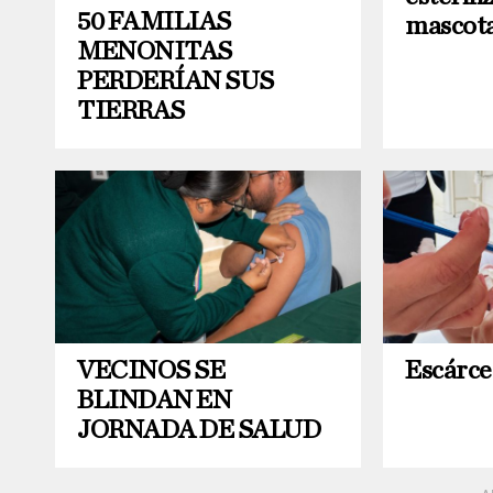
50 FAMILIAS
mascota
MENONITAS
PERDERÍAN SUS
TIERRAS
VECINOS SE
Escárce
BLINDAN EN
JORNADA DE SALUD