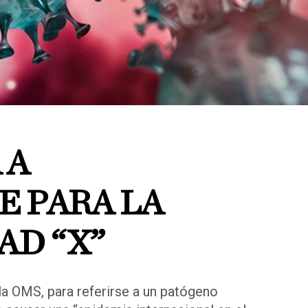
 A
E PARA LA
D “X”
la OMS, para referirse a un patógeno