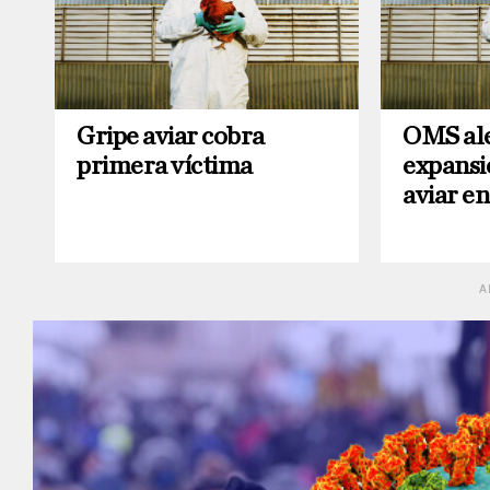
Gripe aviar cobra
OMS ale
primera víctima
expansió
aviar e
A