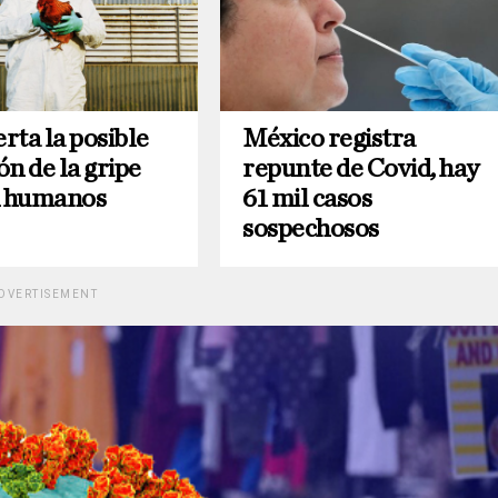
rta la posible
México registra
n de la gripe
repunte de Covid, hay
n humanos
61 mil casos
sospechosos
DVERTISEMENT