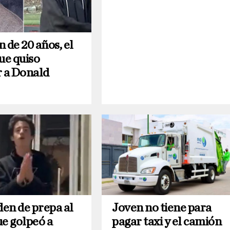
 de 20 años, el
ue quiso
r a Donald
en de prepa al
Joven no tiene para
ue golpeó a
pagar taxi y el camión