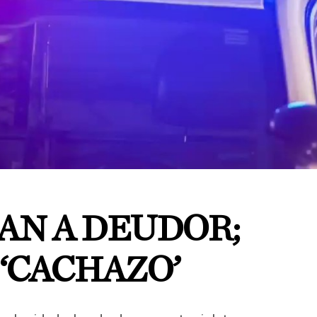
N A DEUDOR;
‘CACHAZO’