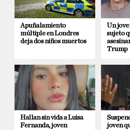
Apuñalamiento
Un joven
múltiple en Londres
sujeto q
deja dos niños muertos
asesina
Trump
Hallan sin vida a Luisa
Suspend
Fernanda, joven
joven q