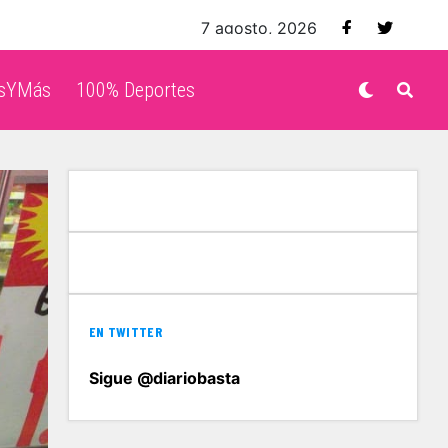
7 agosto, 2026
isYMás
100% Deportes
EN TWITTER
Sigue @diariobasta