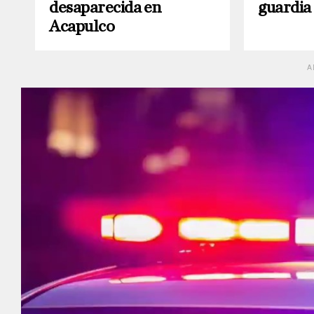
desaparecida en
guardia
Acapulco
A