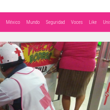
México
Mundo
Seguridad
Voces
Like
Un