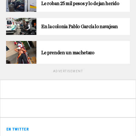
Le roban 25 mil pesos y lo dejan herido
En la colonia Pablo García lo navajean
Le prenden un machetazo
ADVERTISEMENT
EN TWITTER