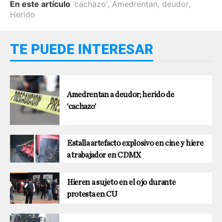
En este artículo
‘cachazo’
,
Amedrentan
,
deudor
,
Herido
TE PUEDE INTERESAR
Amedrentan a deudor; herido de
‘cachazo’
Estalla artefacto explosivo en cine y hiere
a trabajador en CDMX
Hieren a sujeto en el ojo durante
protesta en CU