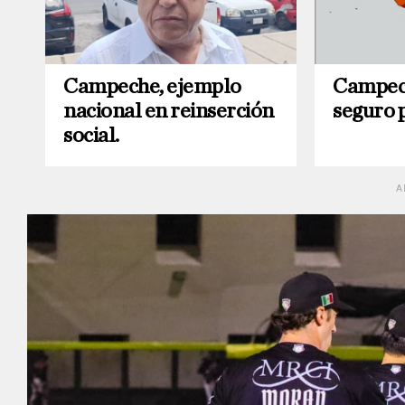
Campeche, ejemplo
Campech
nacional en reinserción
seguro p
social.
A