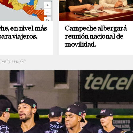
e, en nivel más
Campeche albergará
ara viajeros.
reunión nacional de
movilidad.
DVERTISEMENT