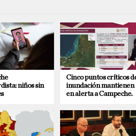
he
Cinco puntos críticos d
ista: niños sin
inundación mantienen
es
en alerta a Campeche.