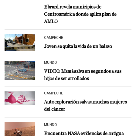
Ebrard revela municipios de
Centroamérica donde aplica plan de
AMLO
CAMPECHE
Joven se quita la vida de un balazo
MUNDO
VIDEO: Mamá salva en segundos a sus
hijos de ser arrollados
CAMPECHE
Autoexploración salva a muchas mujeres
del cáncer
MUNDO
Encuentra NASA evidencias de antigua