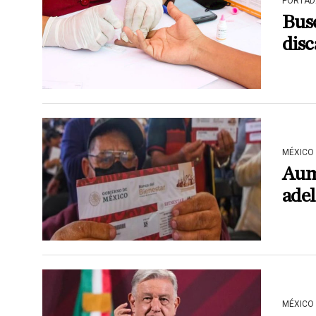
PORTAD
Bus
dis
MÉXICO
Aum
adel
MÉXICO