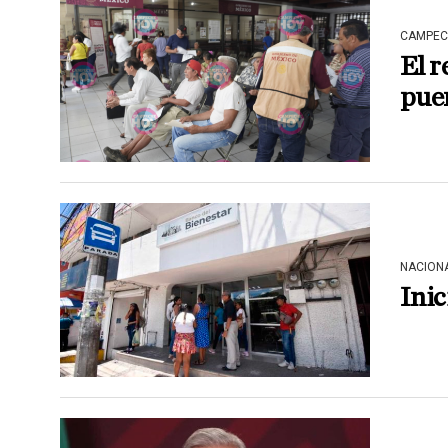
CAMPEC
El r
pue
NACION
Inic