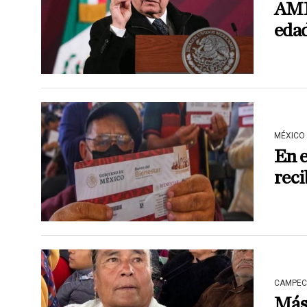
AML
edad
MÉXICO
En 
reci
CAMPEC
Más 