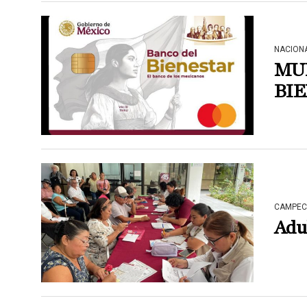
NACION
MU
BI
CAMPEC
Adul