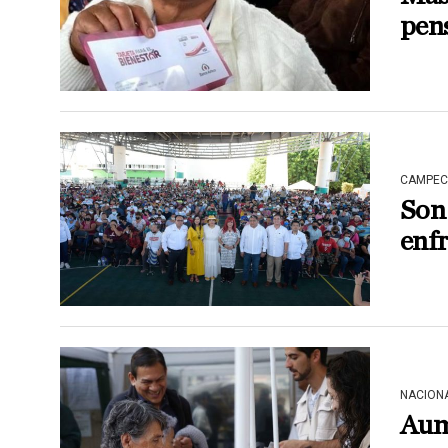
pens
CAMPEC
Son 
enfr
NACION
Aum