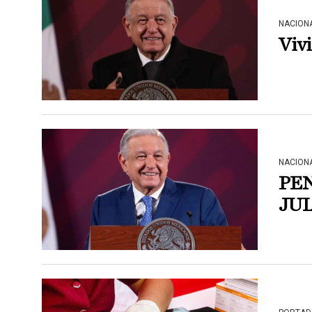
NACION
Viv
NACION
PE
JU