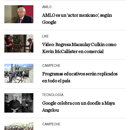
AMLO
AMLO es un ‘actor mexicano’, según
Google
LIKE
Video: Regresa Macaulay Culkin como
Kevin McCallister en comercial
CAMPECHE
Programas educativos serán replicados
en todo el país
TECNOLOGÍA
Google celebra con un doodle a Maya
Angelou
CAMPECHE