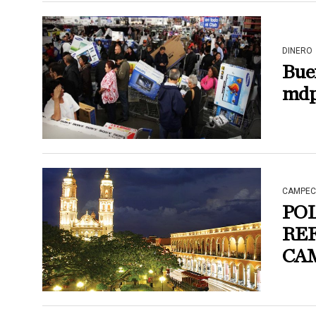
DINERO
Bue
mdp
CAMPEC
POL
RE
CA