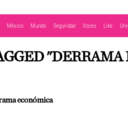
México
Mundo
Seguridad
Voces
Like
Un
TAGGED "DERRAMA
N
rama económica