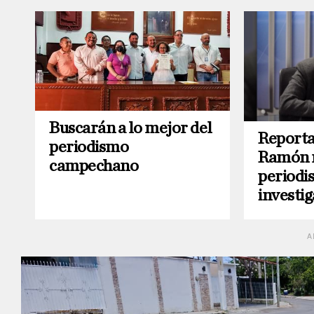
Buscarán a lo mejor del
Reporta
periodismo
Ramón 
campechano
periodi
investig
A