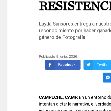
RESISTENC
Layda Sansores entrega a nuest
reconocimiento por haber ganado
género de Fotografía
Publicado
9 junio, 2026
Facebook
Twitter
CAMPECHE, CAMP.
En un entorno don
intentan dictar la narrativa, el ve
valor no se negocia ni se rinde ante e