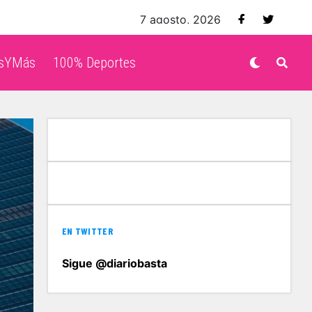
7 agosto, 2026
isYMás
100% Deportes
EN TWITTER
Sigue @diariobasta