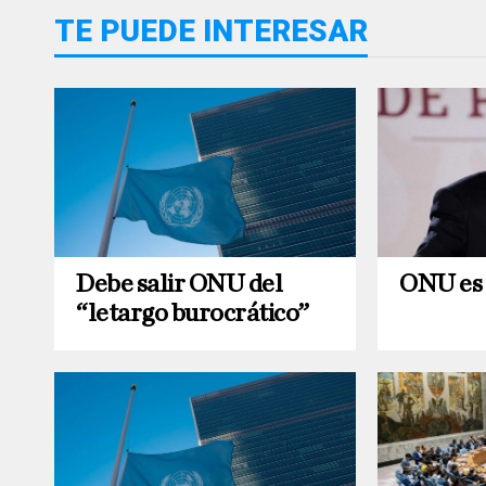
TE PUEDE INTERESAR
Debe salir ONU del
ONU es 
“letargo burocrático”