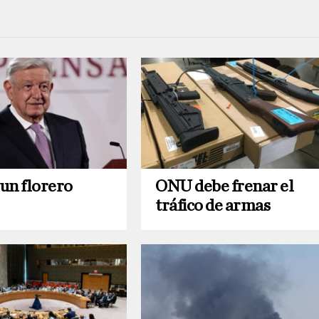
un florero
ONU debe frenar el
tráfico de armas