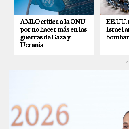
AMLO critica a la ONU
EE.UU. 
por no hacer más en las
Israel 
guerras de Gaza y
bombar
Ucrania
A