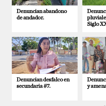
Denuncian abandono
Denunci
de andador.
pluvial
Siglo XX
Denuncian desfalco en
Denunci
secundaria #7.
y amena