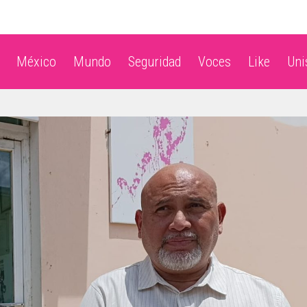
México
Mundo
Seguridad
Voces
Like
Un