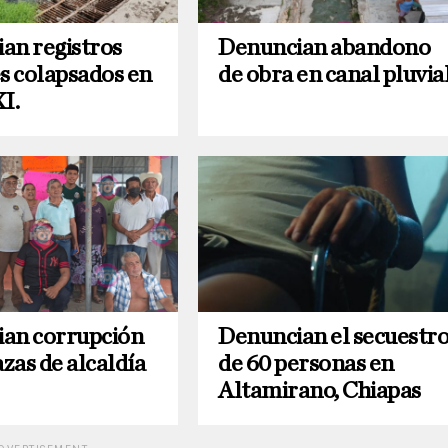
an registros
Denuncian abandono
es colapsados en
de obra en canal pluvial
I.
an corrupción
Denuncian el secuestr
zas de alcaldía
de 60 personas en
Altamirano, Chiapas