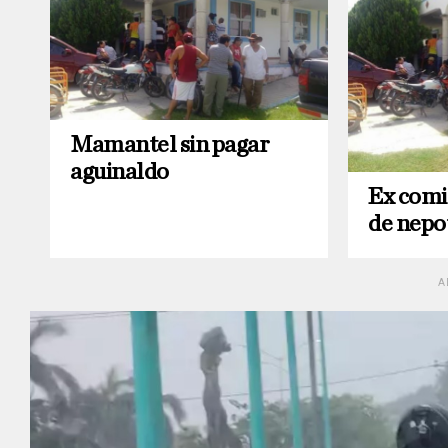
Mamantel sin pagar
aguinaldo
Ex comi
de nepo
A