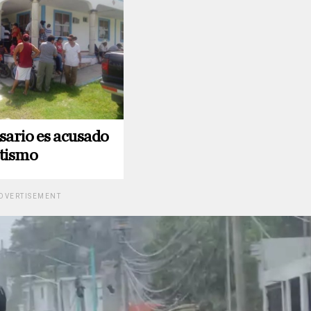
sario es acusado
tismo
DVERTISEMENT