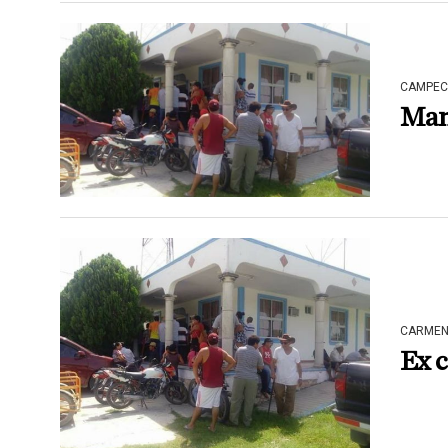
CAMPEC
Mam
CARME
Ex 