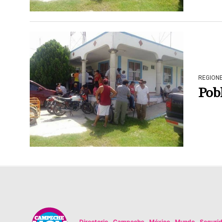
REGION
Pob
Directorio
Campeche
México
Mundo
Seguri