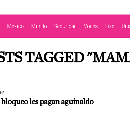
México
Mundo
Seguridad
Voces
Like
Un
STS TAGGED "MA
HE
bloqueo les pagan aguinaldo