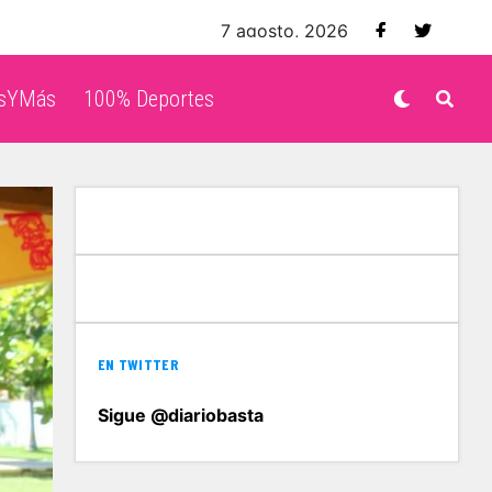
7 agosto, 2026
isYMás
100% Deportes
EN TWITTER
Sigue @diariobasta