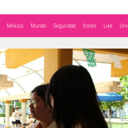
México
Mundo
Seguridad
Voces
Like
Un