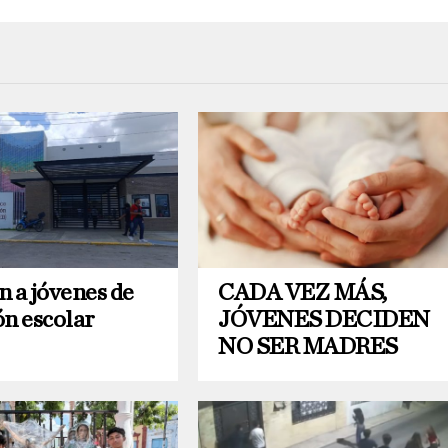
n a jóvenes de
CADA VEZ MÁS,
ón escolar
JÓVENES DECIDEN
NO SER MADRES