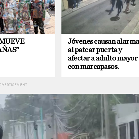
 MUEVE
Jóvenes causan alarm
ÑAS”
al patear puerta y
afectar a adulto mayor
con marcapasos.
DVERTISEMENT